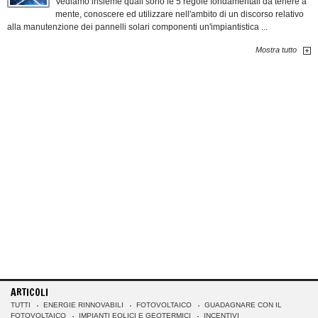
Vediamo insieme quali sono le 5 regole fondamentali da tenere a
mente, conoscere ed utilizzare nell'ambito di un discorso relativo
alla manutenzione dei pannelli solari componenti un'impiantistica ...
Mostra tutto
ARTICOLI
TUTTI
ENERGIE RINNOVABILI
FOTOVOLTAICO
GUADAGNARE CON IL
FOTOVOLTAICO
IMPIANTI EOLICI E GEOTERMICI
INCENTIVI