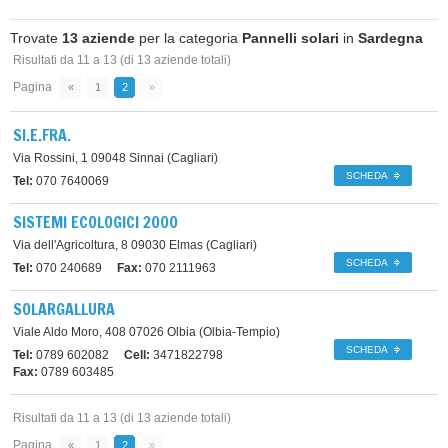
Trovate
13 aziende
per la categoria
Pannelli solari
in
Sardegna
Risultati da 11 a 13
(di 13 aziende totali)
Pagina
«
1
2
»
SI.E.FRA.
Via Rossini, 1
09048 Sinnai (Cagliari)
SCHEDA
Tel:
070 7640069
SISTEMI ECOLOGICI 2000
Via dell'Agricoltura, 8
09030 Elmas (Cagliari)
SCHEDA
Tel:
070 240689
Fax:
070 2111963
SOLARGALLURA
Viale Aldo Moro, 408
07026 Olbia (Olbia-Tempio)
SCHEDA
Tel:
0789 602082
Cell:
3471822798
Fax:
0789 603485
Risultati da 11 a 13
(di 13 aziende totali)
Pagina
«
1
2
»