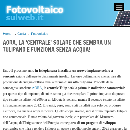
HOME
GUIDA
CERCA AZIENDE
Home
Guida
Fotovoltaico
AORA, LA 'CENTRALE' SOLARE CHE SEMBRA UN
TULIPANO E FUNZIONA SENZA ACQUA!
Entro il prossimo anno
in Etiopia sarà installata un nuovo impianto solare a
concentrazione
dall'aspetto decisamente insolito. La torre dell'impianto che servirà alla
produzione di energia elettrica avrà la
forma di un alto tulipano
. Prodotta dalla
compagnia israeliana
AORA
, la
centrale Tulip
sarà la
prima installazione commerciale
per questo tipo di impianto, di cui esistono già due esemplari. Il primo impianto di questo
tipo è stato installato nel 2009 in un kibbutz israeliano, mentre il secondo è stato installato
in Spagna nel gennaio 2012. Entrambi, però, sono stati installati non solo per produrre
elettricità, ma anche a scopi di ricerca. Quello etiope, invece, sarà il primo impianto Tulip di
tipo commerciale. È stato voluto dal governo locale, e in particolare dal Ministero
dell'Acqua, dell'Irrigazione e dell'Energia, come
parte di un progetto di sviluppo
economico
che mira a rendere l'Etiopia un paese a reddito medio entro il 2025 attraverso la