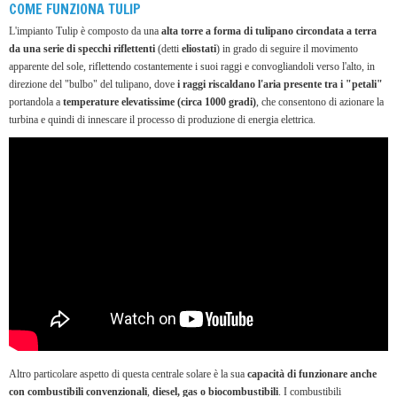
COME FUNZIONA TULIP
L'impianto Tulip è composto da una
alta torre a forma di tulipano circondata a terra
da una serie di specchi riflettenti
(detti
eliostati
) in grado di seguire il movimento
apparente del sole, riflettendo costantemente i suoi raggi e convogliandoli verso l'alto, in
direzione del "bulbo" del tulipano, dove
i raggi riscaldano l'aria presente tra i "petali"
portandola a
temperature elevatissime (circa 1000 gradi)
, che consentono di azionare la
turbina e quindi di innescare il processo di produzione di energia elettrica.
Altro particolare aspetto di questa centrale solare è la sua
capacità di funzionare anche
con combustibili convenzionali
,
diesel, gas o biocombustibili
. I combustibili