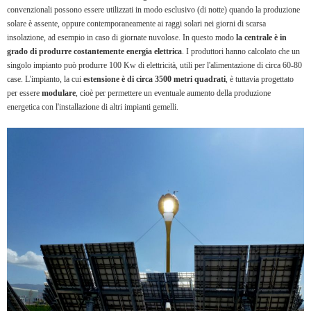
convenzionali possono essere utilizzati in modo esclusivo (di notte) quando la produzione
solare è assente, oppure contemporaneamente ai raggi solari nei giorni di scarsa
insolazione, ad esempio in caso di giornate nuvolose. In questo modo
la centrale è in
grado di produrre costantemente energia elettrica
. I produttori hanno calcolato che un
singolo impianto può produrre 100 Kw di elettricità, utili per l'alimentazione di circa 60-80
case. L'impianto, la cui
estensione è di circa 3500 metri quadrati
, è tuttavia progettato
per essere
modulare
, cioè per permettere un eventuale aumento della produzione
energetica con l'installazione di altri impianti gemelli.